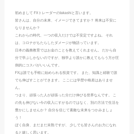
初めまして FXトレーダーのtakashiと言います。
皆さんは、自分の未来、イメージできてますか？ 将来は不安に
なりませんか？
これからの時代、一つの収入だけでは不安定ですよね。 それ
は、コロナがもたらしたダメージが物語っています。
日本の義務教育ではお金のことを教えてくれません。 だから自
分で学ぶしかないのですが、独学より誰かに教えてもらう方が圧
倒的にコスパがいいんです。
FXは誰でも手軽に始められる投資です。 また、知識と経験で誰
でも伸ばすことができます。 ここには学歴や格差はありませ
ん。
つまり、頑張った人が頑張った分だけ伸びる世界なんです。 こ
の先も伸びない今の収入にすがるのではなく、別の方法で生活を
豊かにしませんか？ 自分を信じて素敵な未来をつかみましょ
う！
ぼく自身、まだまだ未熟ですが、 少しでも皆さんのお力になれ
ると嬉しく思います。