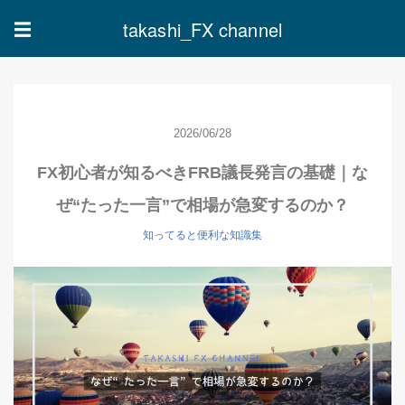
takashi_FX channel
☰
2026/06/28
FX初心者が知るべきFRB議長発言の基礎｜な
ぜ“たった一言”で相場が急変するのか？
知ってると便利な知識集