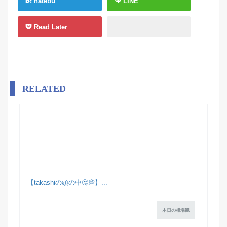
hatebu
LINE
Read Later
RELATED
【takashiの頭の中🤔💭】...
本日の相場観