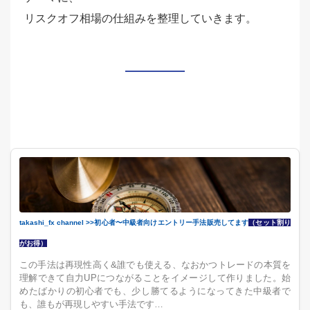
リスクオフ相場の仕組みを整理していきます。
takashi_fx channel >>初心者〜中級者向けエントリー手法販売してます
（セット割り
がお得）
この手法は再現性高く&誰でも使える、なおかつトレードの本質を
理解できて自力UPにつながることをイメージして作りました。始
めたばかりの初心者でも、少し勝てるようになってきた中級者で
も、誰もが再現しやすい手法です…