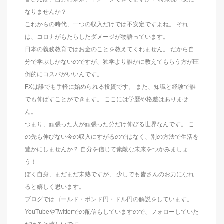
なりませんか？
これからの時代、一つの収入だけでは不安定ですよね。 それ
は、コロナがもたらしたダメージが物語っています。
日本の義務教育ではお金のことを教えてくれません。 だから自
分で学ぶしかないのですが、独学より誰かに教えてもらう方が圧
倒的にコスパがいいんです。
FXは誰でも手軽に始められる投資です。 また、知識と経験で誰
でも伸ばすことができます。 ここには学歴や格差はありませ
ん。
つまり、頑張った人が頑張った分だけ伸びる世界なんです。 こ
の先も伸びない今の収入にすがるのではなく、別の方法で生活を
豊かにしませんか？ 自分を信じて素敵な未来をつかみましょ
う！
ぼく自身、まだまだ未熟ですが、 少しでも皆さんのお力になれ
ると嬉しく思います。
ブログではゴールド・ポンド円・ドル円の解説をしています。
YouTubeやTwitterでの配信もしていますので、フォローしていた