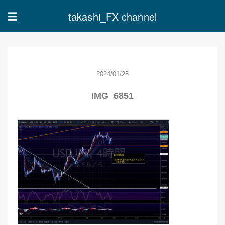
takashi_FX channel
☰
2024/01/25
IMG_6851