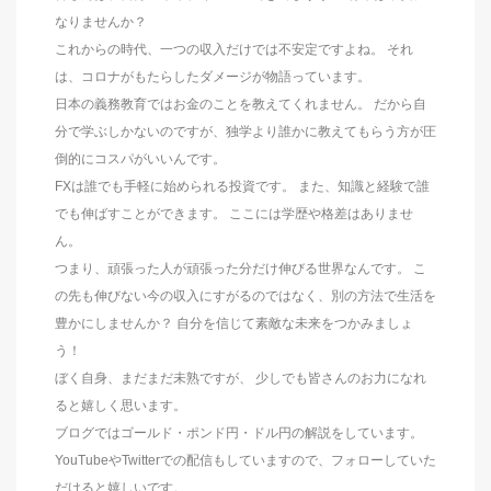
なりませんか？
これからの時代、一つの収入だけでは不安定ですよね。 それ
は、コロナがもたらしたダメージが物語っています。
日本の義務教育ではお金のことを教えてくれません。 だから自
分で学ぶしかないのですが、独学より誰かに教えてもらう方が圧
倒的にコスパがいいんです。
FXは誰でも手軽に始められる投資です。 また、知識と経験で誰
でも伸ばすことができます。 ここには学歴や格差はありませ
ん。
つまり、頑張った人が頑張った分だけ伸びる世界なんです。 こ
の先も伸びない今の収入にすがるのではなく、別の方法で生活を
豊かにしませんか？ 自分を信じて素敵な未来をつかみましょ
う！
ぼく自身、まだまだ未熟ですが、 少しでも皆さんのお力になれ
ると嬉しく思います。
ブログではゴールド・ポンド円・ドル円の解説をしています。
YouTubeやTwitterでの配信もしていますので、フォローしていた
だけると嬉しいです。