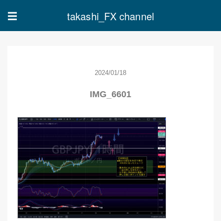
takashi_FX channel
☰
2024/01/18
IMG_6601