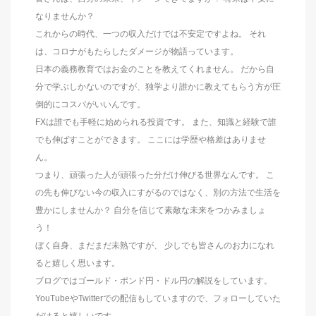
なりませんか？
これからの時代、一つの収入だけでは不安定ですよね。 それ
は、コロナがもたらしたダメージが物語っています。
日本の義務教育ではお金のことを教えてくれません。 だから自
分で学ぶしかないのですが、独学より誰かに教えてもらう方が圧
倒的にコスパがいいんです。
FXは誰でも手軽に始められる投資です。 また、知識と経験で誰
でも伸ばすことができます。 ここには学歴や格差はありませ
ん。
つまり、頑張った人が頑張った分だけ伸びる世界なんです。 こ
の先も伸びない今の収入にすがるのではなく、別の方法で生活を
豊かにしませんか？ 自分を信じて素敵な未来をつかみましょ
う！
ぼく自身、まだまだ未熟ですが、 少しでも皆さんのお力になれ
ると嬉しく思います。
ブログではゴールド・ポンド円・ドル円の解説をしています。
YouTubeやTwitterでの配信もしていますので、フォローしていた