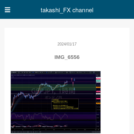
takashi_FX channel
☰
2024/01/17
IMG_6556