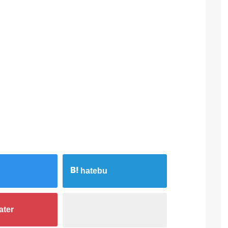
hatebu
ater