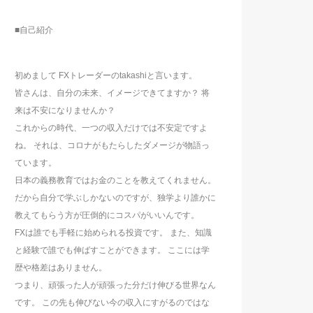
■自己紹介
初めまして FXトレーダーのtakashiと言います。
皆さんは、自分の未来、イメージできてますか？ 将
来は不安になりませんか？
これからの時代、一つの収入だけでは不安定ですよ
ね。 それは、コロナがもたらしたダメージが物語っ
ています。
日本の義務教育ではお金のことを教えてくれません。
だから自分で学ぶしかないのですが、独学より誰かに
教えてもらう方が圧倒的にコスパがいいんです。
FXは誰でも手軽に始められる投資です。 また、知識
と経験で誰でも伸ばすことができます。 ここには学
歴や格差はありません。
つまり、頑張った人が頑張った分だけ伸びる世界なん
です。 この先も伸びない今の収入にすがるのではな