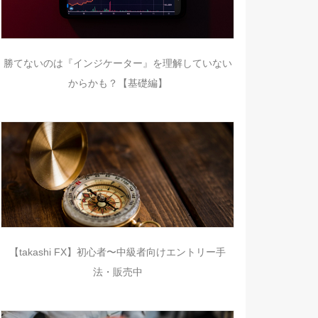
勝てないのは『インジケーター』を理解していない
からかも？【基礎編】
【takashi FX】初心者〜中級者向けエントリー手
法・販売中