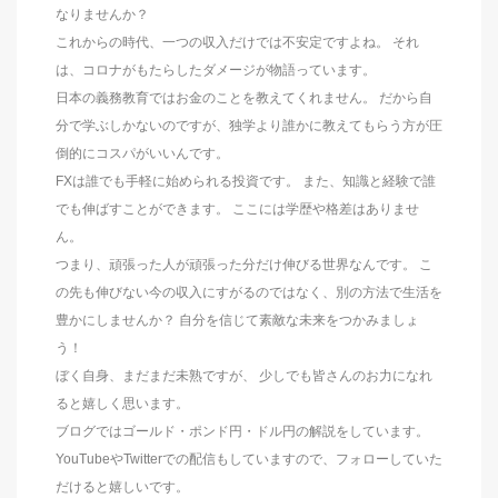
なりませんか？
これからの時代、一つの収入だけでは不安定ですよね。 それ
は、コロナがもたらしたダメージが物語っています。
日本の義務教育ではお金のことを教えてくれません。 だから自
分で学ぶしかないのですが、独学より誰かに教えてもらう方が圧
倒的にコスパがいいんです。
FXは誰でも手軽に始められる投資です。 また、知識と経験で誰
でも伸ばすことができます。 ここには学歴や格差はありませ
ん。
つまり、頑張った人が頑張った分だけ伸びる世界なんです。 こ
の先も伸びない今の収入にすがるのではなく、別の方法で生活を
豊かにしませんか？ 自分を信じて素敵な未来をつかみましょ
う！
ぼく自身、まだまだ未熟ですが、 少しでも皆さんのお力になれ
ると嬉しく思います。
ブログではゴールド・ポンド円・ドル円の解説をしています。
YouTubeやTwitterでの配信もしていますので、フォローしていた
だけると嬉しいです。