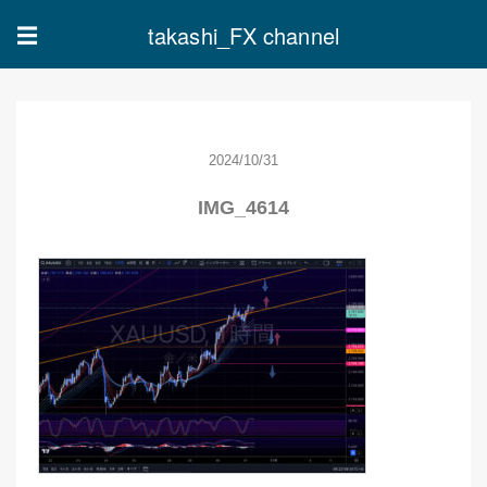
takashi_FX channel
☰
2024/10/31
IMG_4614