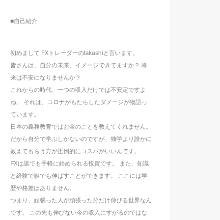
■自己紹介
初めまして FXトレーダーのtakashiと言います。
皆さんは、自分の未来、イメージできてますか？ 将
来は不安になりませんか？
これからの時代、一つの収入だけでは不安定ですよ
ね。 それは、コロナがもたらしたダメージが物語っ
ています。
日本の義務教育ではお金のことを教えてくれません。
だから自分で学ぶしかないのですが、独学より誰かに
教えてもらう方が圧倒的にコスパがいいんです。
FXは誰でも手軽に始められる投資です。 また、知識
と経験で誰でも伸ばすことができます。 ここには学
歴や格差はありません。
つまり、頑張った人が頑張った分だけ伸びる世界なん
です。 この先も伸びない今の収入にすがるのではな