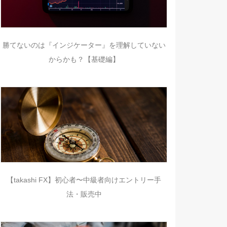
勝てないのは『インジケーター』を理解していない
からかも？【基礎編】
【takashi FX】初心者〜中級者向けエントリー手
法・販売中