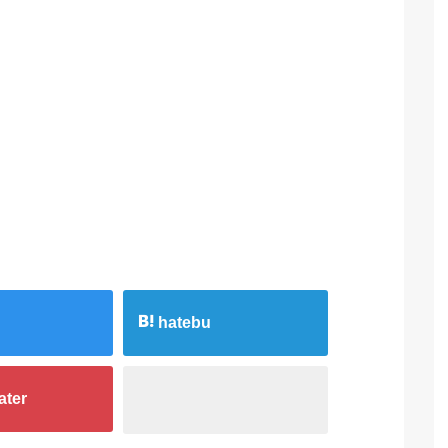
hatebu
ater