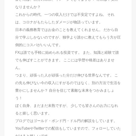
なりませんか？
これからの時代、一つの収入だけでは不安定ですよね。 それ
は、コロナがもたらしたダメージが物語っています。
日本の義務教育ではお金のことを教えてくれません。 だから自
分で学ぶしかないのですが、独学より誰かに教えてもらう方が圧
倒的にコスパがいいんです。
FXは誰でも手軽に始められる投資です。 また、知識と経験で誰
でも伸ばすことができます。 ここには学歴や格差はありませ
ん。
つまり、頑張った人が頑張った分だけ伸びる世界なんです。 こ
の先も伸びない今の収入にすがるのではなく、別の方法で生活を
豊かにしませんか？ 自分を信じて素敵な未来をつかみましょ
う！
ぼく自身、まだまだ未熟ですが、 少しでも皆さんのお力になれ
ると嬉しく思います。
ブログではゴールド・ポンド円・ドル円の解説をしています。
YouTubeやTwitterでの配信もしていますので、フォローしていた