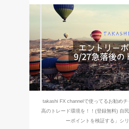
takashi FX channelで使って
高のトレード環境を！！(登録無料) 自
ーポイントを検証する」シリ