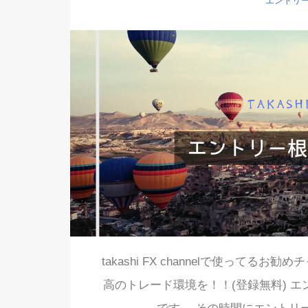
エントリ
takashi FX channelで使って
高のトレード環境を！！(登録無料) エ