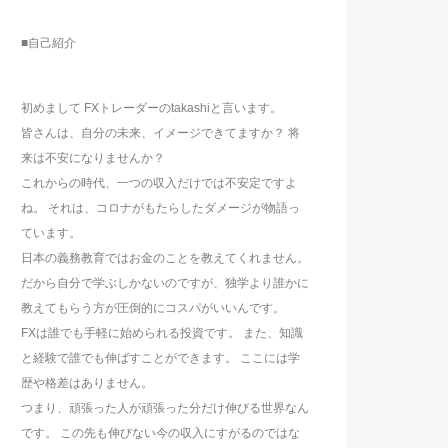
■自己紹介
初めまして FXトレーダーのtakashiと言います。
皆さんは、自分の未来、イメージできてますか？ 将
来は不安になりませんか？
これからの時代、一つの収入だけでは不安定ですよ
ね。 それは、コロナがもたらしたダメージが物語っ
ています。
日本の義務教育ではお金のことを教えてくれません。
だから自分で学ぶしかないのですが、独学より誰かに
教えてもらう方が圧倒的にコスパがいいんです。
FXは誰でも手軽に始められる投資です。 また、知識
と経験で誰でも伸ばすことができます。 ここには学
歴や格差はありません。
つまり、頑張った人が頑張った分だけ伸びる世界なん
です。 この先も伸びない今の収入にすがるのではな