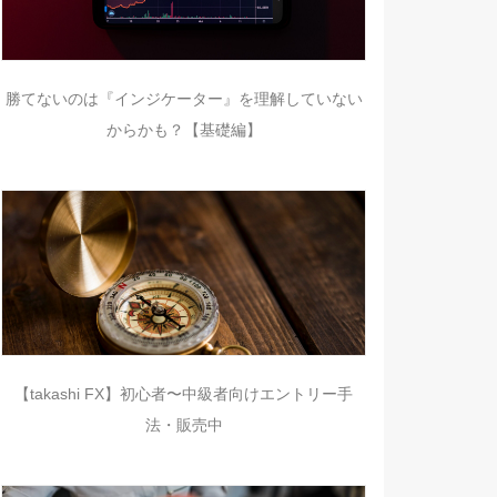
勝てないのは『インジケーター』を理解していない
からかも？【基礎編】
【takashi FX】初心者〜中級者向けエントリー手
法・販売中