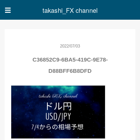
takashi_FX channel
☰
2022/07/03
C36852C9-6BA5-419C-9E78-
D88BFF6B8DFD