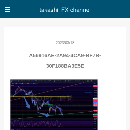
takashi_FX channel
☰
2023/03/18
A56916AE-2A94-4CA9-BF7B-
30F188BA3E5E