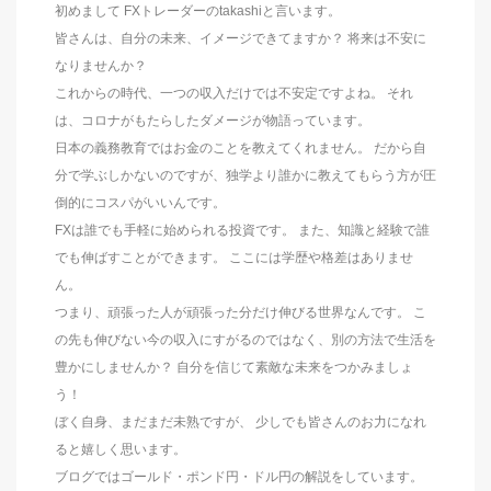
初めまして FXトレーダーのtakashiと言います。
皆さんは、自分の未来、イメージできてますか？ 将来は不安に
なりませんか？
これからの時代、一つの収入だけでは不安定ですよね。 それ
は、コロナがもたらしたダメージが物語っています。
日本の義務教育ではお金のことを教えてくれません。 だから自
分で学ぶしかないのですが、独学より誰かに教えてもらう方が圧
倒的にコスパがいいんです。
FXは誰でも手軽に始められる投資です。 また、知識と経験で誰
でも伸ばすことができます。 ここには学歴や格差はありませ
ん。
つまり、頑張った人が頑張った分だけ伸びる世界なんです。 こ
の先も伸びない今の収入にすがるのではなく、別の方法で生活を
豊かにしませんか？ 自分を信じて素敵な未来をつかみましょ
う！
ぼく自身、まだまだ未熟ですが、 少しでも皆さんのお力になれ
ると嬉しく思います。
ブログではゴールド・ポンド円・ドル円の解説をしています。