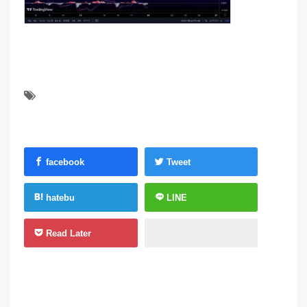
facebook
Tweet
hatebu
LINE
Read Later