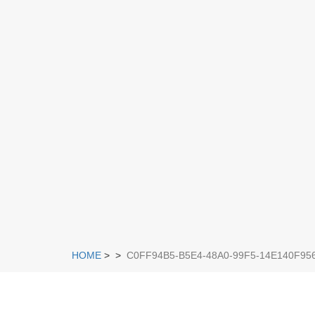
HOME
>
>
C0FF94B5-B5E4-48A0-99F5-14E140F95