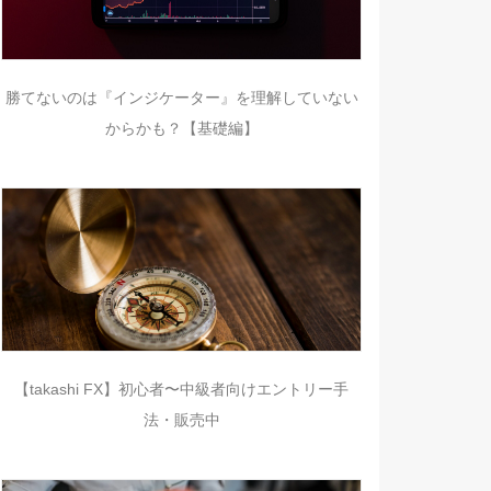
勝てないのは『インジケーター』を理解していない
からかも？【基礎編】
【takashi FX】初心者〜中級者向けエントリー手
法・販売中