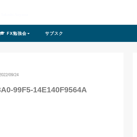
y Takashi Aoyama
FX勉強会
サブスク
2022/09/24
8A0-99F5-14E140F9564A