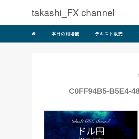
takashi_FX channel
Written b
本日の相場観
テキスト販売
C0FF94B5-B5E4-4