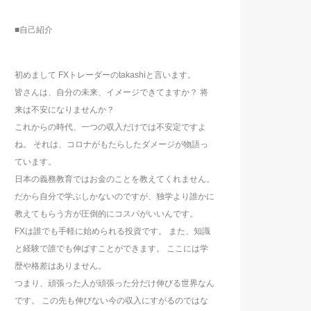
■自己紹介
初めまして FXトレーダーのtakashiと言います。
皆さんは、自分の未来、イメージできてますか？ 将
来は不安になりませんか？
これからの時代、一つの収入だけでは不安定ですよ
ね。 それは、コロナがもたらしたダメージが物語っ
ています。
日本の義務教育ではお金のことを教えてくれません。
だから自分で学ぶしかないのですが、独学より誰かに
教えてもらう方が圧倒的にコスパがいいんです。
FXは誰でも手軽に始められる投資です。 また、知識
と経験で誰でも伸ばすことができます。 ここには学
歴や格差はありません。
つまり、頑張った人が頑張った分だけ伸びる世界なん
です。 この先も伸びない今の収入にすがるのではな