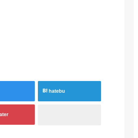
hatebu
ater