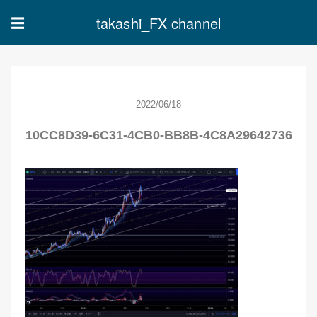
takashi_FX channel
☰
2022/06/18
10CC8D39-6C31-4CB0-BB8B-4C8A29642736