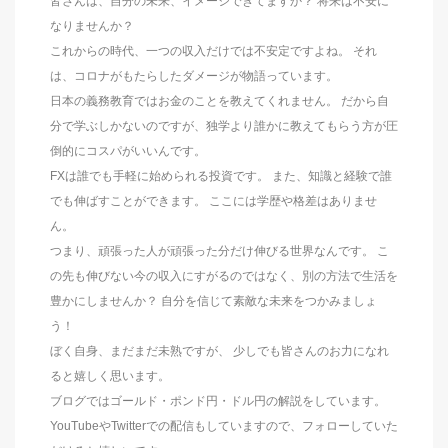
皆さんは、自分の未来、イメージできてますか？ 将来は不安に
なりませんか？
これからの時代、一つの収入だけでは不安定ですよね。 それ
は、コロナがもたらしたダメージが物語っています。
日本の義務教育ではお金のことを教えてくれません。 だから自
分で学ぶしかないのですが、独学より誰かに教えてもらう方が圧
倒的にコスパがいいんです。
FXは誰でも手軽に始められる投資です。 また、知識と経験で誰
でも伸ばすことができます。 ここには学歴や格差はありませ
ん。
つまり、頑張った人が頑張った分だけ伸びる世界なんです。 こ
の先も伸びない今の収入にすがるのではなく、別の方法で生活を
豊かにしませんか？ 自分を信じて素敵な未来をつかみましょ
う！
ぼく自身、まだまだ未熟ですが、 少しでも皆さんのお力になれ
ると嬉しく思います。
ブログではゴールド・ポンド円・ドル円の解説をしています。
YouTubeやTwitterでの配信もしていますので、フォローしていた