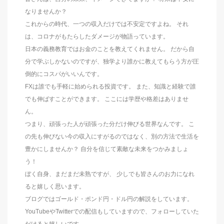
なりませんか？
これからの時代、一つの収入だけでは不安定ですよね。 それ
は、コロナがもたらしたダメージが物語っています。
日本の義務教育ではお金のことを教えてくれません。 だから自
分で学ぶしかないのですが、独学より誰かに教えてもらう方が圧
倒的にコスパがいいんです。
FXは誰でも手軽に始められる投資です。 また、知識と経験で誰
でも伸ばすことができます。 ここには学歴や格差はありませ
ん。
つまり、頑張った人が頑張った分だけ伸びる世界なんです。 こ
の先も伸びない今の収入にすがるのではなく、別の方法で生活を
豊かにしませんか？ 自分を信じて素敵な未来をつかみましょ
う！
ぼく自身、まだまだ未熟ですが、 少しでも皆さんのお力になれ
ると嬉しく思います。
ブログではゴールド・ポンド円・ドル円の解説をしています。
YouTubeやTwitterでの配信もしていますので、フォローしていた