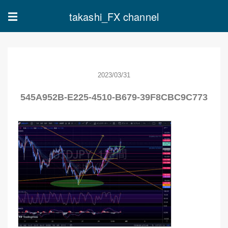
takashi_FX channel
☰
2023/03/31
545A952B-E225-4510-B679-39F8CBC9C773