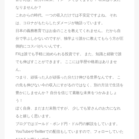
なりませんか？
これからの時代、一つの収入だけでは不安定ですよね。 それ
は、コロナがもたらしたダメージが物語っています。
日本の義務教育ではお金のことを教えてくれません。 だから自
分で学ぶしかないのですが、独学より誰かに教えてもらう方が圧
倒的にコスパがいいんです。
FXは誰でも手軽に始められる投資です。 また、知識と経験で誰
でも伸ばすことができます。 ここには学歴や格差はありませ
ん。
つまり、頑張った人が頑張った分だけ伸びる世界なんです。 こ
の先も伸びない今の収入にすがるのではなく、別の方法で生活を
豊かにしませんか？ 自分を信じて素敵な未来をつかみましょ
う！
ぼく自身、まだまだ未熟ですが、 少しでも皆さんのお力になれ
ると嬉しく思います。
ブログではゴールド・ポンド円・ドル円の解説をしています。
YouTubeやTwitterでの配信もしていますので、フォローしていた