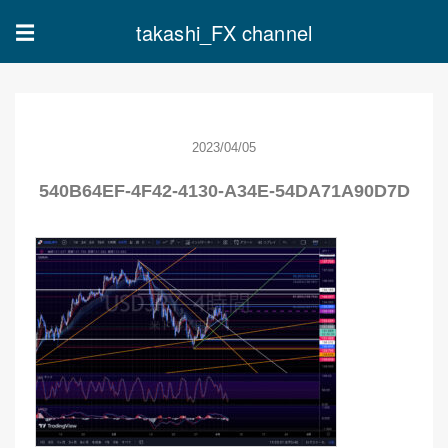
takashi_FX channel
☰
2023/04/05
540B64EF-4F42-4130-A34E-54DA71A90D7D