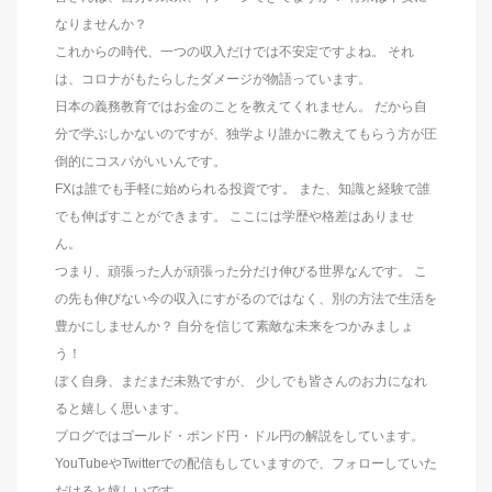
なりませんか？
これからの時代、一つの収入だけでは不安定ですよね。 それ
は、コロナがもたらしたダメージが物語っています。
日本の義務教育ではお金のことを教えてくれません。 だから自
分で学ぶしかないのですが、独学より誰かに教えてもらう方が圧
倒的にコスパがいいんです。
FXは誰でも手軽に始められる投資です。 また、知識と経験で誰
でも伸ばすことができます。 ここには学歴や格差はありませ
ん。
つまり、頑張った人が頑張った分だけ伸びる世界なんです。 こ
の先も伸びない今の収入にすがるのではなく、別の方法で生活を
豊かにしませんか？ 自分を信じて素敵な未来をつかみましょ
う！
ぼく自身、まだまだ未熟ですが、 少しでも皆さんのお力になれ
ると嬉しく思います。
ブログではゴールド・ポンド円・ドル円の解説をしています。
YouTubeやTwitterでの配信もしていますので、フォローしていた
だけると嬉しいです。