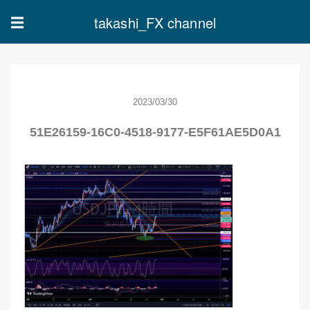
takashi_FX channel
☰
2023/03/30
51E26159-16C0-4518-9177-E5F61AE5D0A1