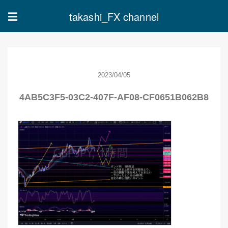
takashi_FX channel
☰
2023/04/05
4AB5C3F5-03C2-407F-AF08-CF0651B062B8