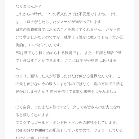
なりませんか？
これからの時代、一つの収入だけでは不安定ですよね。 それ
は、コロナがもたらしたダメージが物語っています。
日本の義務教育ではお金のことを教えてくれません。 だから自
分で学ぶしかないのですが、独学より誰かに教えてもらう方が圧
倒的にコスパがいいんです。
FXは誰でも手軽に始められる投資です。 また、知識と経験で誰
でも伸ばすことができます。 ここには学歴や格差はありませ
ん。
つまり、頑張った人が頑張った分だけ伸びる世界なんです。 こ
の先も伸びない今の収入にすがるのではなく、別の方法で生活を
豊かにしませんか？ 自分を信じて素敵な未来をつかみましょ
う！
ぼく自身、まだまだ未熟ですが、 少しでも皆さんのお力になれ
ると嬉しく思います。
ブログではゴールド・ポンド円・ドル円の解説をしています。
YouTubeやTwitterでの配信もしていますので、フォローしていた
だけると嬉しいです。