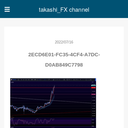
takashi_FX channel
☰
2022/07/16
2ECD6E01-FC35-4CF4-A7DC-
D0AB849C7798