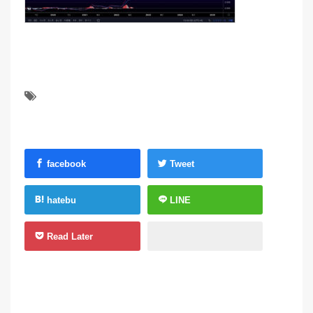
facebook
Tweet
hatebu
LINE
Read Later