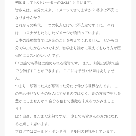
初めまして FXトレーダーのtakashiと言います。
皆さんは、自分の未来、イメージできてますか？ 将来は不安に
なりませんか？
これからの時代、一つの収入だけでは不安定ですよね。 それ
は、コロナがもたらしたダメージが物語っています。
日本の義務教育ではお金のことを教えてくれません。 だから自
分で学ぶしかないのですが、独学より誰かに教えてもらう方が圧
倒的にコスパがいいんです。
FXは誰でも手軽に始められる投資です。 また、知識と経験で誰
でも伸ばすことができます。 ここには学歴や格差はありませ
ん。
つまり、頑張った人が頑張った分だけ伸びる世界なんです。 こ
の先も伸びない今の収入にすがるのではなく、別の方法で生活を
豊かにしませんか？ 自分を信じて素敵な未来をつかみましょ
う！
ぼく自身、まだまだ未熟ですが、 少しでも皆さんのお力になれ
ると嬉しく思います。
ブログではゴールド・ポンド円・ドル円の解説をしています。