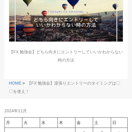
【FX 勉強会】どちら向きにエントリーしていいかわからない
時の方法
HOME
>
【FX 勉強会】逆張りエントリーのタイミングは〇
〇を使え！
2024年11月
月
火
水
木
金
土
日