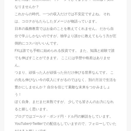
なりませんか？
これからの時代、一つの収入だけでは不安定ですよね。 それ
は、コロナがもたらしたダメージが物語っています。
日本の義務教育ではお金のことを教えてくれません。 だから自
分で学ぶしかないのですが、独学より誰かに教えてもらう方が圧
倒的にコスパがいいんです。
FXは誰でも手軽に始められる投資です。 また、知識と経験で誰
でも伸ばすことができます。 ここには学歴や格差はありませ
ん。
つまり、頑張った人が頑張った分だけ伸びる世界なんです。 こ
の先も伸びない今の収入にすがるのではなく、別の方法で生活を
豊かにしませんか？ 自分を信じて素敵な未来をつかみましょ
う！
ぼく自身、まだまだ未熟ですが、 少しでも皆さんのお力になれ
ると嬉しく思います。
ブログではゴールド・ポンド円・ドル円の解説をしています。
YouTubeやTwitterでの配信もしていますので、フォローしていた