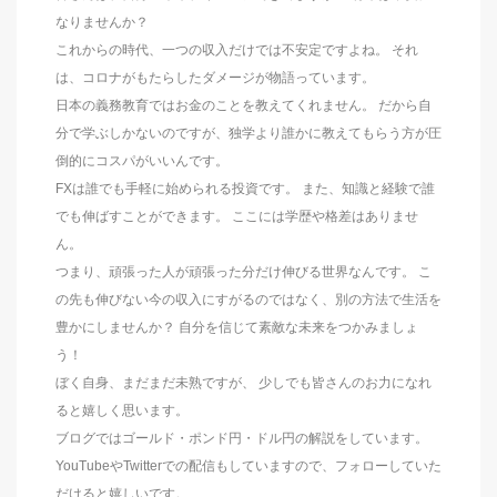
なりませんか？
これからの時代、一つの収入だけでは不安定ですよね。 それ
は、コロナがもたらしたダメージが物語っています。
日本の義務教育ではお金のことを教えてくれません。 だから自
分で学ぶしかないのですが、独学より誰かに教えてもらう方が圧
倒的にコスパがいいんです。
FXは誰でも手軽に始められる投資です。 また、知識と経験で誰
でも伸ばすことができます。 ここには学歴や格差はありませ
ん。
つまり、頑張った人が頑張った分だけ伸びる世界なんです。 こ
の先も伸びない今の収入にすがるのではなく、別の方法で生活を
豊かにしませんか？ 自分を信じて素敵な未来をつかみましょ
う！
ぼく自身、まだまだ未熟ですが、 少しでも皆さんのお力になれ
ると嬉しく思います。
ブログではゴールド・ポンド円・ドル円の解説をしています。
YouTubeやTwitterでの配信もしていますので、フォローしていた
だけると嬉しいです。