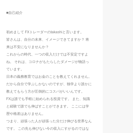
■自己紹介
初めまして FXトレーダーのtakashiと言います。
皆さんは、自分の未来、イメージできてますか？ 将
来は不安になりませんか？
これからの時代、一つの収入だけでは不安定ですよ
ね。 それは、コロナがもたらしたダメージが物語っ
ています。
日本の義務教育ではお金のことを教えてくれません。
だから自分で学ぶしかないのですが、独学より誰かに
教えてもらう方が圧倒的にコスパがいいんです。
FXは誰でも手軽に始められる投資です。 また、知識
と経験で誰でも伸ばすことができます。 ここには学
歴や格差はありません。
つまり、頑張った人が頑張った分だけ伸びる世界なん
です。 この先も伸びない今の収入にすがるのではな