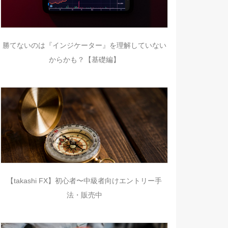
勝てないのは『インジケーター』を理解していない
からかも？【基礎編】
【takashi FX】初心者〜中級者向けエントリー手
法・販売中