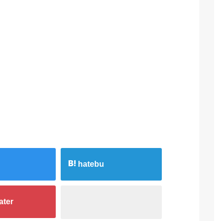
hatebu
ater