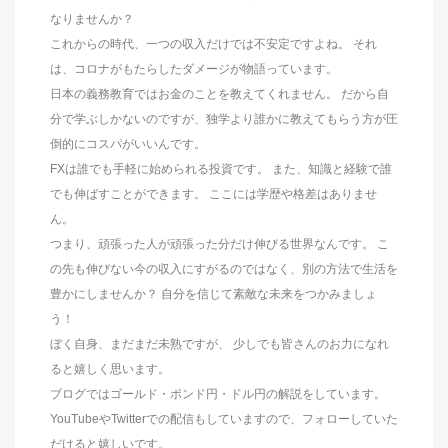
なりませんか？
これからの時代、一つの収入だけでは不安定ですよね。 それ
は、コロナがもたらしたダメージが物語っています。
日本の義務教育ではお金のことを教えてくれません。 だから自
分で学ぶしかないのですが、独学より誰かに教えてもらう方が圧
倒的にコスパがいいんです。
FXは誰でも手軽に始められる投資です。 また、知識と経験で誰
でも伸ばすことができます。 ここには学歴や格差はありませ
ん。
つまり、頑張った人が頑張った分だけ伸びる世界なんです。 こ
の先も伸びない今の収入にすがるのではなく、別の方法で生活を
豊かにしませんか？ 自分を信じて素敵な未来をつかみましょ
う！
ぼく自身、まだまだ未熟ですが、 少しでも皆さんのお力になれ
ると嬉しく思います。
ブログではゴールド・ポンド円・ドル円の解説をしています。
YouTubeやTwitterでの配信もしていますので、フォローしていた
だけると嬉しいです。