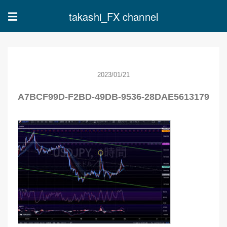
takashi_FX channel
☰
2023/01/21
A7BCF99D-F2BD-49DB-9536-28DAE5613179