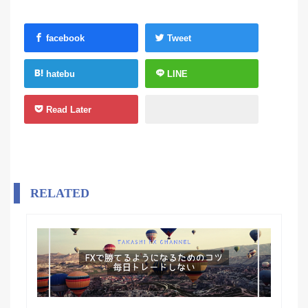
facebook
Tweet
hatebu
LINE
Read Later
RELATED