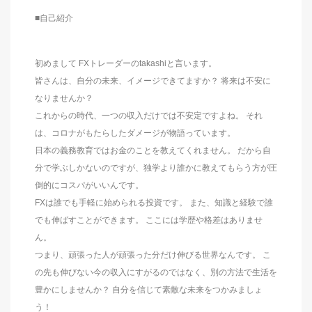
■自己紹介
初めまして FXトレーダーのtakashiと言います。
皆さんは、自分の未来、イメージできてますか？ 将来は不安に
なりませんか？
これからの時代、一つの収入だけでは不安定ですよね。 それ
は、コロナがもたらしたダメージが物語っています。
日本の義務教育ではお金のことを教えてくれません。 だから自
分で学ぶしかないのですが、独学より誰かに教えてもらう方が圧
倒的にコスパがいいんです。
FXは誰でも手軽に始められる投資です。 また、知識と経験で誰
でも伸ばすことができます。 ここには学歴や格差はありませ
ん。
つまり、頑張った人が頑張った分だけ伸びる世界なんです。 こ
の先も伸びない今の収入にすがるのではなく、別の方法で生活を
豊かにしませんか？ 自分を信じて素敵な未来をつかみましょ
う！