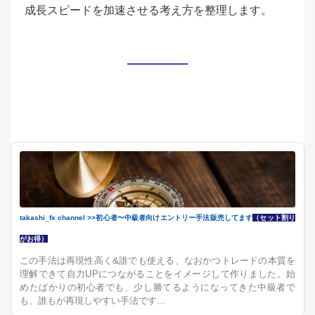
成長スピードを加速させる考え方を整理します。
takashi_fx channel >>初心者〜中級者向けエントリー手法販売してます
（セット割り
がお得）
この手法は再現性高く&誰でも使える、なおかつトレードの本質を
理解できて自力UPにつながることをイメージして作りました。始
めたばかりの初心者でも、少し勝てるようになってきた中級者で
も、誰もが再現しやすい手法です…