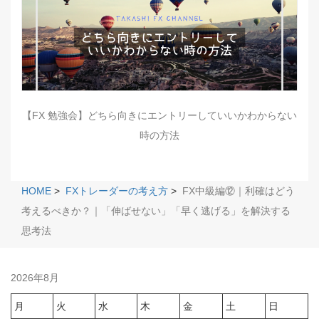
【FX 勉強会】どちら向きにエントリーしていいかわからない
時の方法
HOME
>
FXトレーダーの考え方
>
FX中級編⑫｜利確はどう
考えるべきか？｜「伸ばせない」「早く逃げる」を解決する
思考法
2026年8月
月
火
水
木
金
土
日