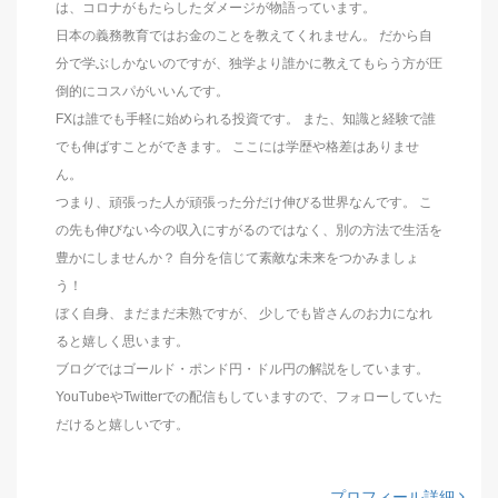
は、コロナがもたらしたダメージが物語っています。
日本の義務教育ではお金のことを教えてくれません。 だから自
分で学ぶしかないのですが、独学より誰かに教えてもらう方が圧
倒的にコスパがいいんです。
FXは誰でも手軽に始められる投資です。 また、知識と経験で誰
でも伸ばすことができます。 ここには学歴や格差はありませ
ん。
つまり、頑張った人が頑張った分だけ伸びる世界なんです。 こ
の先も伸びない今の収入にすがるのではなく、別の方法で生活を
豊かにしませんか？ 自分を信じて素敵な未来をつかみましょ
う！
ぼく自身、まだまだ未熟ですが、 少しでも皆さんのお力になれ
ると嬉しく思います。
ブログではゴールド・ポンド円・ドル円の解説をしています。
YouTubeやTwitterでの配信もしていますので、フォローしていた
だけると嬉しいです。
プロフィール詳細