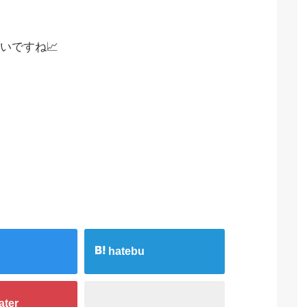
いですね📈
hatebu
ater