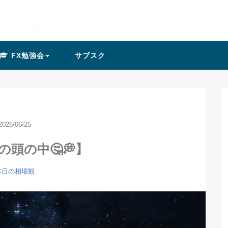
y Takashi Aoyama
FX勉強会
サブスク
2026/06/25
hiの頭の中🤔💭】
本日の相場観