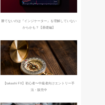
勝てないのは『インジケーター』を理解していない
からかも？【基礎編】
【takashi FX】初心者〜中級者向けエントリー手
法・販売中