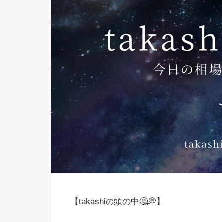
【takashiの頭の中🤔💭】