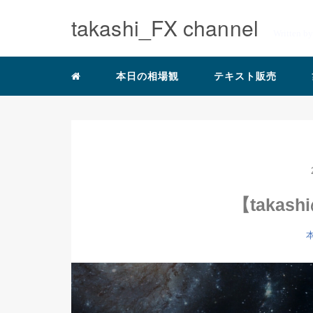
takashi_FX channel
Written b
本日の相場観
テキスト販売
【takas