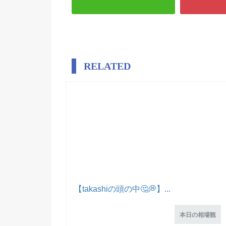
RELATED
【takashiの頭の中🤔💭】...
本日の相場観