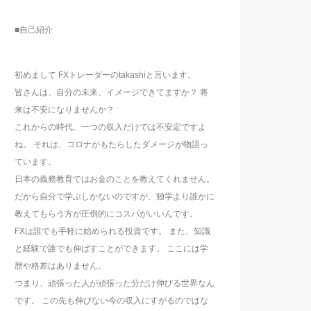
■自己紹介
初めまして FXトレーダーのtakashiと言います。
皆さんは、自分の未来、イメージできてますか？ 将
来は不安になりませんか？
これからの時代、一つの収入だけでは不安定ですよ
ね。 それは、コロナがもたらしたダメージが物語っ
ています。
日本の義務教育ではお金のことを教えてくれません。
だから自分で学ぶしかないのですが、独学より誰かに
教えてもらう方が圧倒的にコスパがいいんです。
FXは誰でも手軽に始められる投資です。 また、知識
と経験で誰でも伸ばすことができます。 ここには学
歴や格差はありません。
つまり、頑張った人が頑張った分だけ伸びる世界なん
です。 この先も伸びない今の収入にすがるのではな