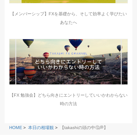
【メンバーシップ】FXを基礎から、そして効率よく学びたい
あなたへ
【FX 勉強会】どちら向きにエントリーしていいかわからない
時の方法
HOME
>
本日の相場観
>
【takashiの頭の中🤔💭】