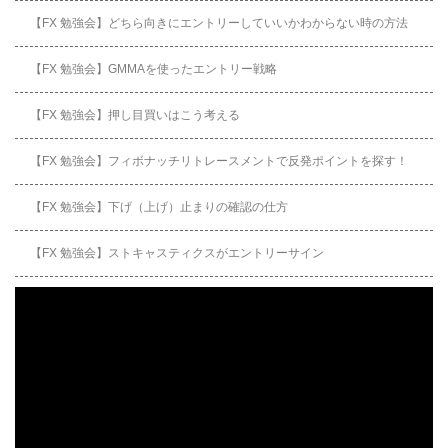
【FX 勉強会】どちら向きにエントリーしていいかわからない時の方法
【FX 勉強会】GMMAを使ったエントリー戦略
【FX 勉強会】押し目買いはこう考える
【FX 勉強会】フィボナッチリトレースメントで反発ポイントを探す！
【FX 勉強会】下げ（上げ）止まりの確認の仕方
【FX 勉強会】ストキャスティクスがエントリーサイン