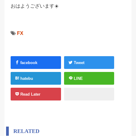
おはようございます☀️
FX
facebook
Tweet
hatebu
LINE
Read Later
RELATED