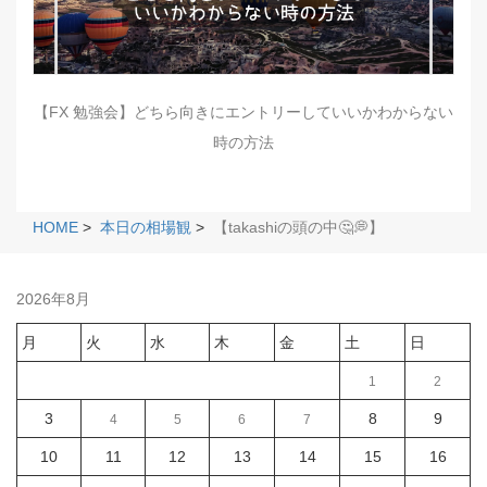
【FX 勉強会】どちら向きにエントリーしていいかわからない
時の方法
HOME
>
本日の相場観
>
【takashiの頭の中🤔💭】
2026年8月
月
火
水
木
金
土
日
1
2
3
8
9
4
5
6
7
10
11
12
13
14
15
16