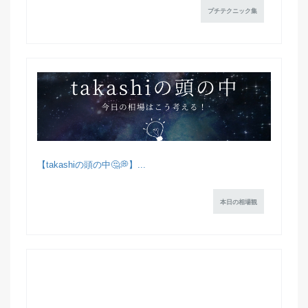
プチテクニック集
【takashiの頭の中🤔💭】...
本日の相場観