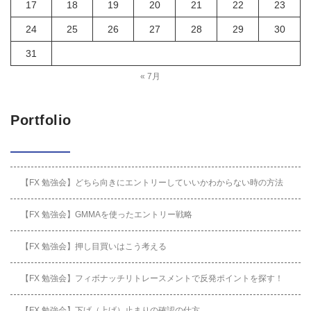
17
18
19
20
21
22
23
24
25
26
27
28
29
30
31
« 7月
Portfolio
【FX 勉強会】どちら向きにエントリーしていいかわからない時の方法
【FX 勉強会】GMMAを使ったエントリー戦略
【FX 勉強会】押し目買いはこう考える
【FX 勉強会】フィボナッチリトレースメントで反発ポイントを探す！
【FX 勉強会】下げ（上げ）止まりの確認の仕方