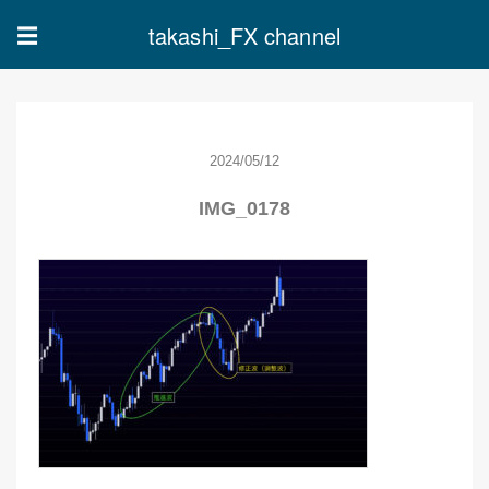
takashi_FX channel
☰
2024/05/12
IMG_0178