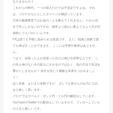
なりませんか？
これからの時代、一つの収入だけでは不安定ですよね。 それ
は、コロナがもたらしたダメージが物語っています。
日本の義務教育ではお金のことを教えてくれません。 だから自
分で学ぶしかないのですが、独学より誰かに教えてもらう方が圧
倒的にコスパがいいんです。
FXは誰でも手軽に始められる投資です。 また、知識と経験で誰
でも伸ばすことができます。 ここには学歴や格差はありませ
ん。
つまり、頑張った人が頑張った分だけ伸びる世界なんです。 こ
の先も伸びない今の収入にすがるのではなく、別の方法で生活を
豊かにしませんか？ 自分を信じて素敵な未来をつかみましょ
う！
ぼく自身、まだまだ未熟ですが、 少しでも皆さんのお力になれ
ると嬉しく思います。
ブログではゴールド・ポンド円・ドル円の解説をしています。
YouTubeやTwitterでの配信もしていますので、フォローしていた
だけると嬉しいです。