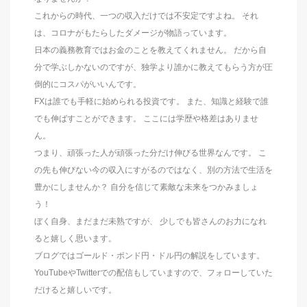
これからの時代、一つの収入だけでは不安定ですよね。 それ
は、コロナがもたらしたダメージが物語っています。
日本の義務教育ではお金のことを教えてくれません。 だから自
分で学ぶしかないのですが、独学より誰かに教えてもらう方が圧
倒的にコスパがいいんです。
FXは誰でも手軽に始められる投資です。 また、知識と経験で誰
でも伸ばすことができます。 ここには学歴や格差はありませ
ん。
つまり、頑張った人が頑張った分だけ伸びる世界なんです。 こ
の先も伸びない今の収入にすがるのではなく、別の方法で生活を
豊かにしませんか？ 自分を信じて素敵な未来をつかみましょ
う！
ぼく自身、まだまだ未熟ですが、 少しでも皆さんのお力になれ
ると嬉しく思います。
ブログではゴールド・ポンド円・ドル円の解説をしています。
YouTubeやTwitterでの配信もしていますので、フォローしていた
だけると嬉しいです。