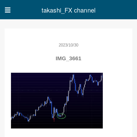
takashi_FX channel
☰
2023/10/30
IMG_3661